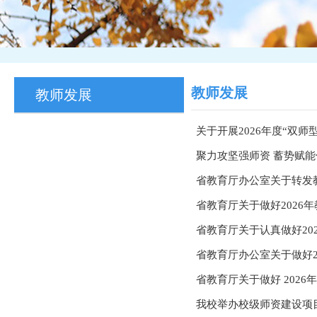
教师发展
教师发展
关于开展2026年度“双
聚力攻坚强师资 蓄势赋
省教育厅办公室关于转发教
省教育厅关于做好2026
省教育厅关于认真做好20
省教育厅办公室关于做好2
省教育厅关于做好 2026
我校举办校级师资建设项目